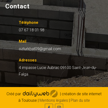
Contact
Téléphone
07 67 18 01 98
Mail
ozturkbat09@gmail.com
Adresses
4 impasse Lucie Aubrac 09100 Saint-Jean-du-
Falga
Créé par
| création de site internet
à Toulouse |
Mentions légales
|
Plan du site